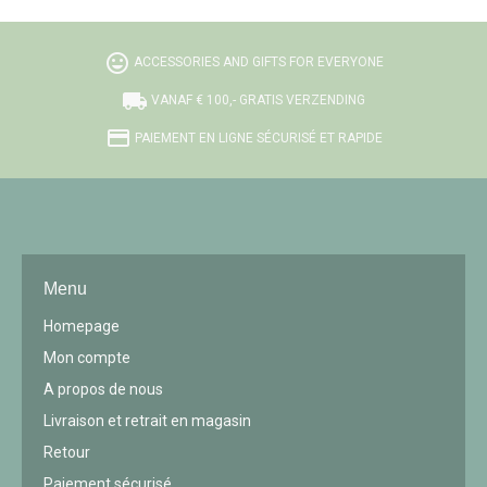
tag_faces
ACCESSORIES AND GIFTS FOR EVERYONE
local_shipping
VANAF € 100,- GRATIS VERZENDING
credit_card
PAIEMENT EN LIGNE SÉCURISÉ ET RAPIDE
Menu
Homepage
Mon compte
A propos de nous
Livraison et retrait en magasin
Retour
Paiement sécurisé