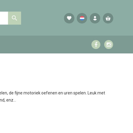

favorite
pelen, de fijne motoriek oefenen en uren spelen. Leuk met
d, enz...