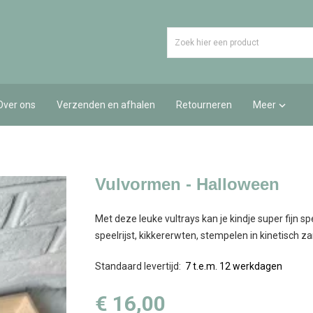
Over ons
Verzenden en afhalen
Retourneren
Meer

Vulvormen - Halloween
Met deze leuke vultrays kan je kindje super fijn s
speelrijst, kikkererwten, stempelen in kinetisch zan
Standaard levertijd
:
7 t.e.m. 12 werkdagen
€ 16,00