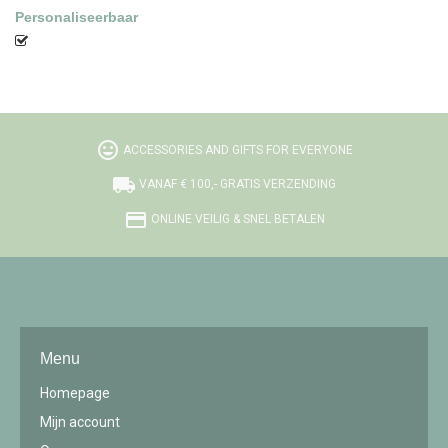
Personaliseerbaar
tag_faces
ACCESSORIES AND GIFTS FOR EVERYONE
local_shipping
VANAF € 100,- GRATIS VERZENDING
credit_card
ONLINE VEILIG & SNEL BETALEN
Menu
Homepage
Mijn account