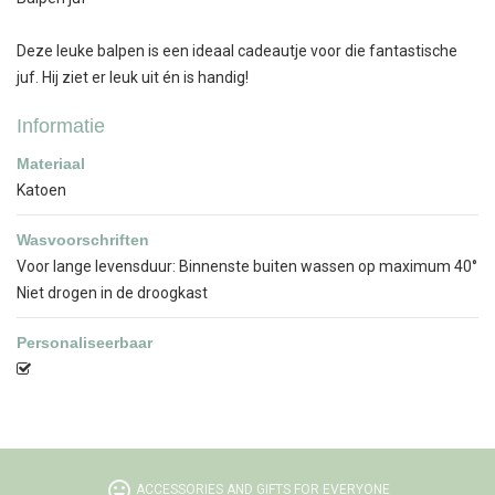
Deze leuke balpen is een ideaal cadeautje voor die fantastische
juf. Hij ziet er leuk uit én is handig!
Informatie
Materiaal
Katoen
Wasvoorschriften
Voor lange levensduur: Binnenste buiten wassen op maximum 40°
Niet drogen in de droogkast
Personaliseerbaar
tag_faces
ACCESSORIES AND GIFTS FOR EVERYONE