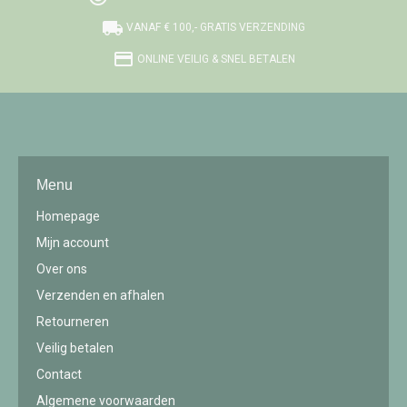
local_shipping
VANAF € 100,- GRATIS VERZENDING
credit_card
ONLINE VEILIG & SNEL BETALEN
Menu
Homepage
Mijn account
Over ons
Verzenden en afhalen
Retourneren
Veilig betalen
Contact
Algemene voorwaarden