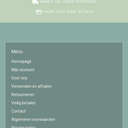
local_shipping
VANAF € 100,- GRATIS VERZENDING
credit_card
ONLINE VEILIG & SNEL BETALEN
Menu
Homepage
Mijn account
Over ons
Verzenden en afhalen
Retourneren
Veilig betalen
Contact
Algemene voorwaarden
Privacy policy