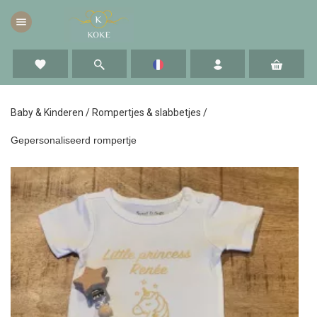
menu
favorite
Baby & Kinderen
/
Rompertjes & slabbetjes
/
Gepersonaliseerd rompertje