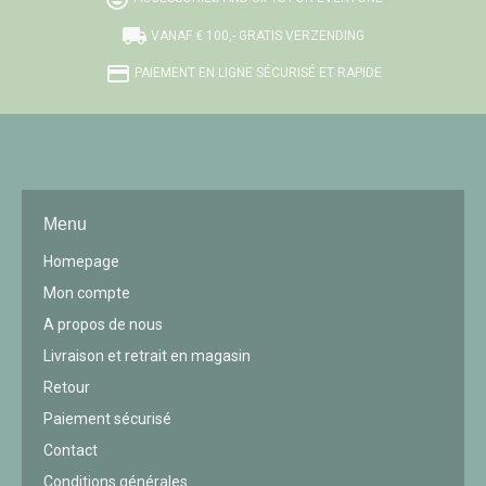
local_shipping
VANAF € 100,- GRATIS VERZENDING
credit_card
PAIEMENT EN LIGNE SÉCURISÉ ET RAPIDE
Menu
Homepage
Mon compte
A propos de nous
Livraison et retrait en magasin
Retour
Paiement sécurisé
Contact
Conditions générales