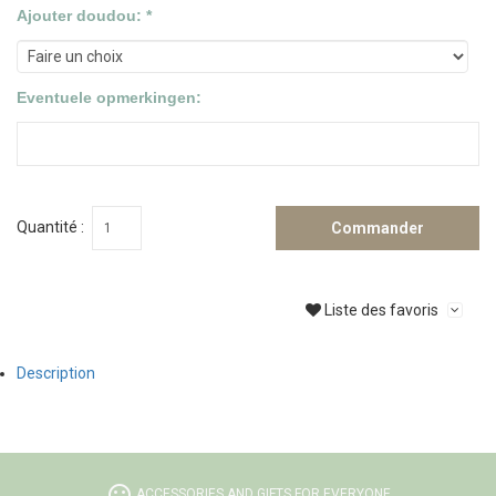
Ajouter doudou: *
Eventuele opmerkingen:
Quantité :
Commander
Liste des favoris
Description
tag_faces
ACCESSORIES AND GIFTS FOR EVERYONE